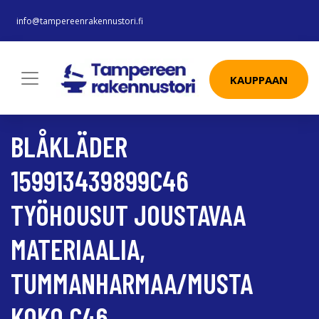
info@tampereenrakennustori.fi
KAUPPAAN
BLÅKLÄDER
159913439899C46
TYÖHOUSUT JOUSTAVAA
MATERIAALIA,
TUMMANHARMAA/MUSTA
KOKO C46