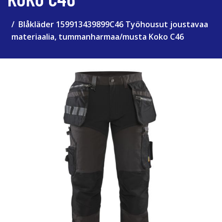
Blåkläder 159913439899C46 Työhousut joustavaa
materiaalia, tummanharmaa/musta Koko C46