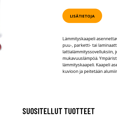
LISÄTIETOJA
Lämmityskaapeli asennettav
puu-, parketti- tai laminaatt
lattialämmityssovelluksiin, 
mukavuuslämpöä. Ympäristö
lämmityskaapeli. Kaapeli as
kuvioon ja peitetään alumiini
SUOSITELLUT TUOTTEET