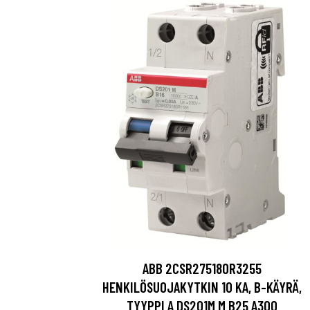
ABB 2CSR275180R3255
HENKILÖSUOJAKYTKIN 10 KA, B-KÄYRÄ,
TYYPPI A DS201M M B25 A300