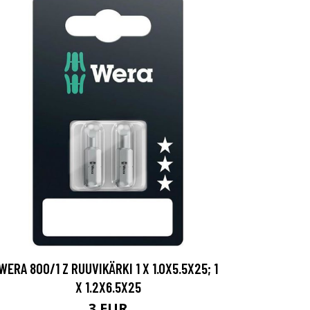
WERA 800/1 Z RUUVIKÄRKI 1 X 1.0X5.5X25; 1
X 1.2X6.5X25
3 EUR