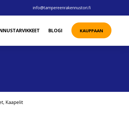
info@tampereenrakennustori.fi
ENNUSTARVIKKEET
BLOGI
KAUPPAAN
et
,
Kaapelit