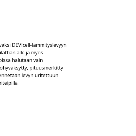
aksi DEVIcell-lämmityslevyyn
ilattian alle ja myös
joissa halutaan vain
hyväksytty, pituusmerkitty
ennetaan levyn uritettuun
teipillä.