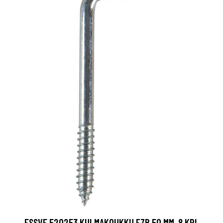
ESSVE 520253 KULMAKOUKKU FZB 50 MM, 8 KPL