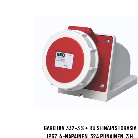
GARO UIV 332-3 S + RU SEINÄPISTORASIA
IP67, 4-NAPAINEN, 32A PUNAINEN, 3 H