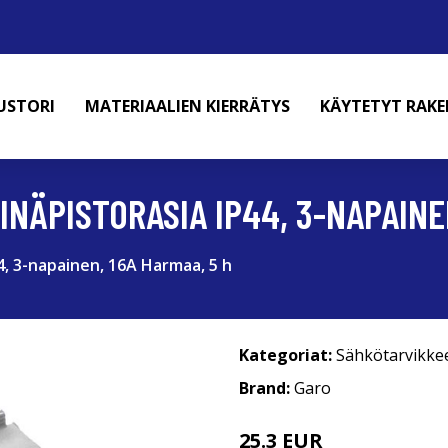
USTORI
MATERIAALIEN KIERRÄTYS
KÄYTETYT RAK
EINÄPISTORASIA IP44, 3-NAPAINE
44, 3-napainen, 16A Harmaa, 5 h
Kategoriat:
Sähkötarvikke
Brand:
Garo
25.3 EUR