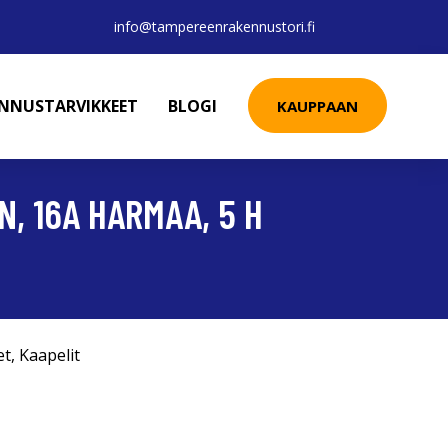
info@tampereenrakennustori.fi
ENNUSTARVIKKEET
BLOGI
KAUPPAAN
N, 16A HARMAA, 5 H
et
,
Kaapelit