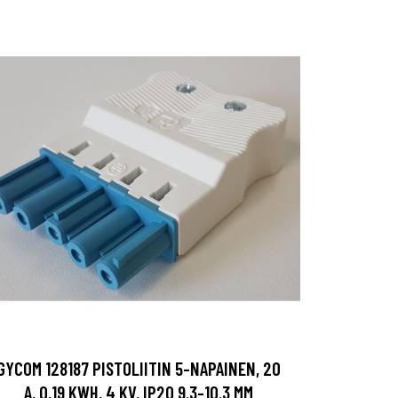
GYCOM 128187 PISTOLIITIN 5-NAPAINEN, 20
A, 0,19 KWH, 4 KV, IP20 9.3-10.3 MM