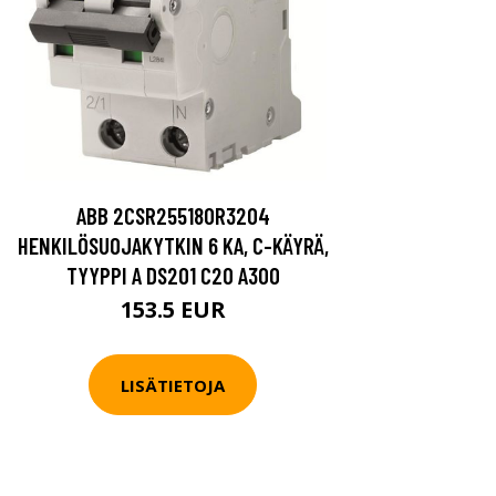
ABB 2CSR255180R3204
HENKILÖSUOJAKYTKIN 6 KA, C-KÄYRÄ,
TYYPPI A DS201 C20 A300
153.5 EUR
LISÄTIETOJA