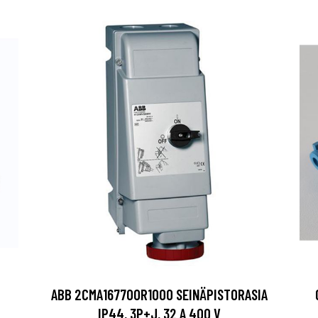
ABB 2CMA167700R1000 SEINÄPISTORASIA
IP44, 3P+J, 32 A 400 V