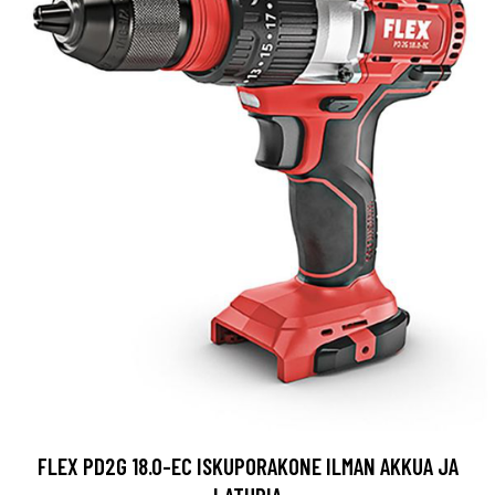
FLEX PD2G 18.0-EC ISKUPORAKONE ILMAN AKKUA JA