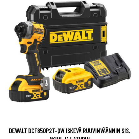
DEWALT DCF850P2T-QW ISKEVÄ RUUVINVÄÄNNIN SIS.
AKUN JA LATURIN