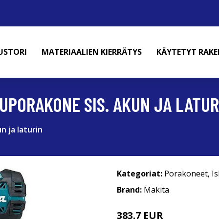
USTORI
MATERIAALIEN KIERRÄTYS
KÄYTETYT RAK
UPORAKONE SIS. AKUN JA LATUR
 ja laturin
Kategoriat:
Porakoneet
,
I
Brand:
Makita
383.7 EUR