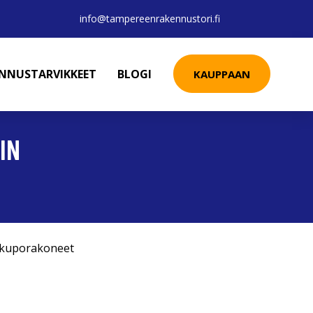
info@tampereenrakennustori.fi
ENNUSTARVIKKEET
BLOGI
KAUPPAAN
IN
skuporakoneet