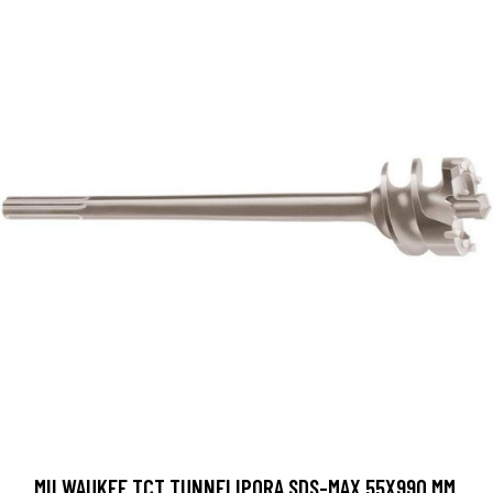
MILWAUKEE TCT TUNNELIPORA SDS-MAX 55X990 MM.