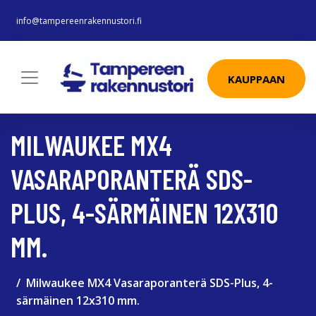
info@tampereenrakennustori.fi
KAUPPAAN
MILWAUKEE MX4
VASARAPORANTERÄ SDS-
PLUS, 4-SÄRMÄINEN 12X310
MM.
Milwaukee MX4 Vasaraporanterä SDS-Plus, 4-
särmäinen 12x310 mm.