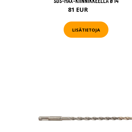
SDS-MAX-KIINNIKKEELLÄ Ø14
81 EUR
85.3 EUR
LISÄTIETOJA