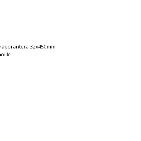
araporanterä 32x450mm
oille.