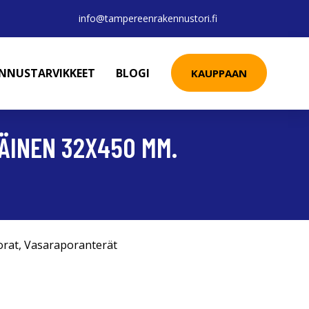
info@tampereenrakennustori.fi
ENNUSTARVIKKEET
BLOGI
KAUPPAAN
ÄINEN 32X450 MM.
orat
,
Vasaraporanterät