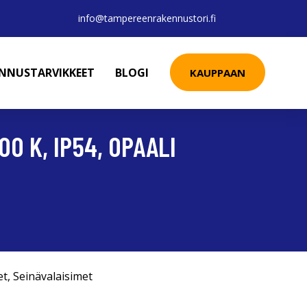
info@tampereenrakennustori.fi
ENNUSTARVIKKEET
BLOGI
KAUPPAAN
0 K, IP54, OPAALI
et
,
Seinävalaisimet