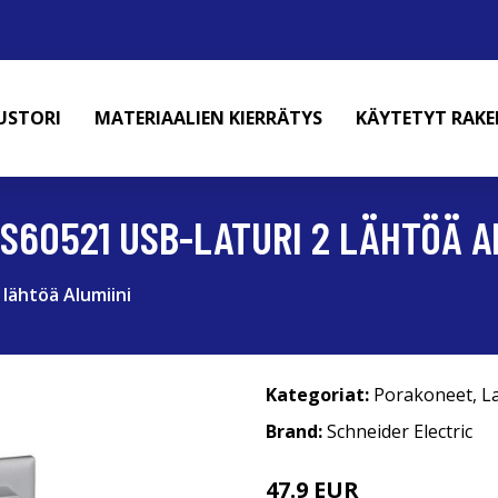
USTORI
MATERIAALIEN KIERRÄTYS
KÄYTETYT RAK
S60521 USB-LATURI 2 LÄHTÖÄ A
 lähtöä Alumiini
Kategoriat:
Porakoneet
,
La
Brand:
Schneider Electric
47.9 EUR