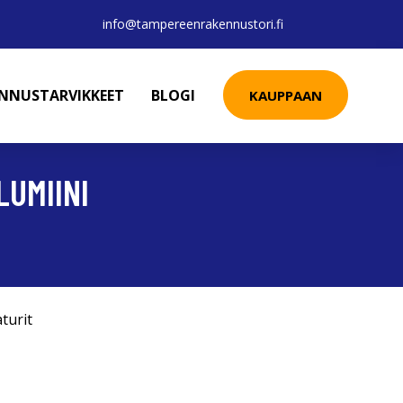
info@tampereenrakennustori.fi
ENNUSTARVIKKEET
BLOGI
KAUPPAAN
LUMIINI
turit