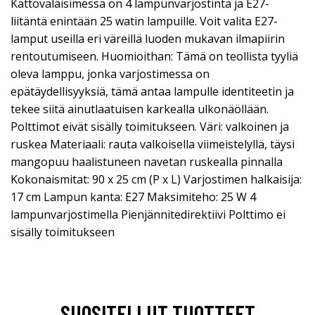
Kattovalaisimessa on 4 lampunvarjostinta ja E27-
liitäntä enintään 25 watin lampuille. Voit valita E27-
lamput useilla eri väreillä luoden mukavan ilmapiirin
rentoutumiseen. Huomioithan: Tämä on teollista tyyliä
oleva lamppu, jonka varjostimessa on
epätäydellisyyksiä, tämä antaa lampulle identiteetin ja
tekee siitä ainutlaatuisen karkealla ulkonäöllään.
Polttimot eivät sisälly toimitukseen. Väri: valkoinen ja
ruskea Materiaali: rauta valkoisella viimeistelyllä, täysi
mangopuu haalistuneen navetan ruskealla pinnalla
Kokonaismitat: 90 x 25 cm (P x L) Varjostimen halkaisija:
17 cm Lampun kanta: E27 Maksimiteho: 25 W 4
lampunvarjostimella Pienjännitedirektiivi Polttimo ei
sisälly toimitukseen
SUOSITELLUT TUOTTEET