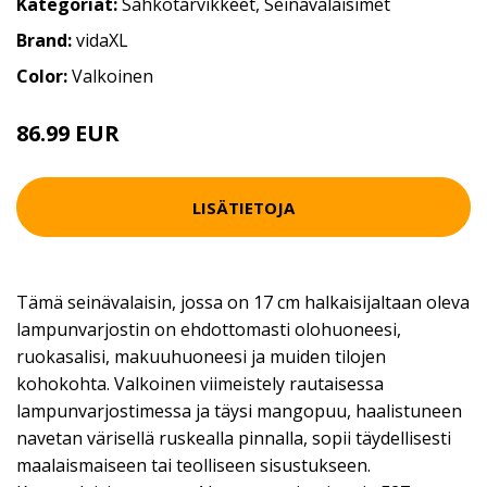
Kategoriat:
Sähkötarvikkeet
,
Seinävalaisimet
Brand:
vidaXL
Color:
Valkoinen
86.99 EUR
LISÄTIETOJA
Tämä seinävalaisin, jossa on 17 cm halkaisijaltaan oleva
lampunvarjostin on ehdottomasti olohuoneesi,
ruokasalisi, makuuhuoneesi ja muiden tilojen
kohokohta. Valkoinen viimeistely rautaisessa
lampunvarjostimessa ja täysi mangopuu, haalistuneen
navetan värisellä ruskealla pinnalla, sopii täydellisesti
maalaismaiseen tai teolliseen sisustukseen.