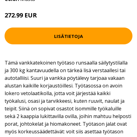
272.99 EUR
LISÄTIETOJA
Tämä vankkatekoinen työtaso runsaalla säilytystilalla
ja 300 kg kantavuudella on tärkeä lisä verstaallesi tai
autotalliisi. Suuri ja vankka pöytälevy tarjoaa vakaan
alustan kaikille korjaustöillesi. Työtasossa on avoin
lokero vetolaatikolla, jotta voit järjestää kaikki
työkalusi, osasi ja tarvikkeesi, kuten ruuvit, naulat ja
teipit. Siinä on sopivat osastot isommille työkaluille
sekä 2 kaappia lukittavilla ovilla, joihin mahtuu helposti
porat, johtokelat ja hiomakoneet. Työtason jalat ovat
myös korkeussäädettävät: voit siis asettaa työtason