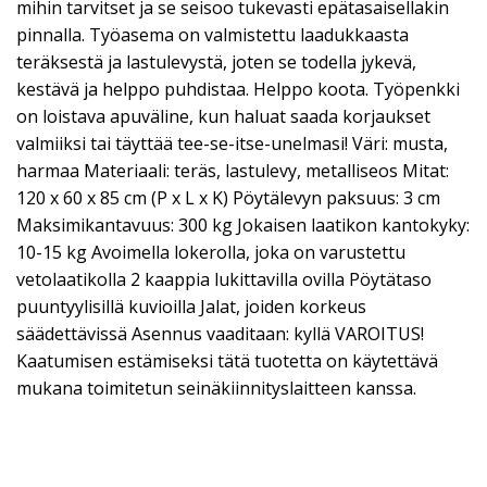
mihin tarvitset ja se seisoo tukevasti epätasaisellakin
pinnalla. Työasema on valmistettu laadukkaasta
teräksestä ja lastulevystä, joten se todella jykevä,
kestävä ja helppo puhdistaa. Helppo koota. Työpenkki
on loistava apuväline, kun haluat saada korjaukset
valmiiksi tai täyttää tee-se-itse-unelmasi! Väri: musta,
harmaa Materiaali: teräs, lastulevy, metalliseos Mitat:
120 x 60 x 85 cm (P x L x K) Pöytälevyn paksuus: 3 cm
Maksimikantavuus: 300 kg Jokaisen laatikon kantokyky:
10-15 kg Avoimella lokerolla, joka on varustettu
vetolaatikolla 2 kaappia lukittavilla ovilla Pöytätaso
puuntyylisillä kuvioilla Jalat, joiden korkeus
säädettävissä Asennus vaaditaan: kyllä VAROITUS!
Kaatumisen estämiseksi tätä tuotetta on käytettävä
mukana toimitetun seinäkiinnityslaitteen kanssa.