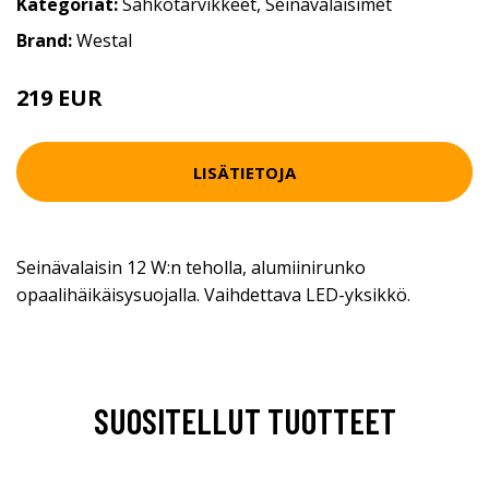
Kategoriat:
Sähkötarvikkeet
,
Seinävalaisimet
Brand:
Westal
219 EUR
LISÄTIETOJA
Seinävalaisin 12 W:n teholla, alumiinirunko
opaalihäikäisysuojalla. Vaihdettava LED-yksikkö.
SUOSITELLUT TUOTTEET