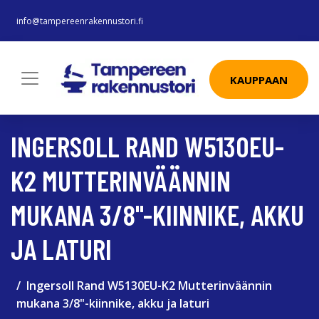
info@tampereenrakennustori.fi
KAUPPAAN
INGERSOLL RAND W5130EU-
K2 MUTTERINVÄÄNNIN
MUKANA 3/8"-KIINNIKE, AKKU
JA LATURI
Ingersoll Rand W5130EU-K2 Mutterinväännin
mukana 3/8"-kiinnike, akku ja laturi